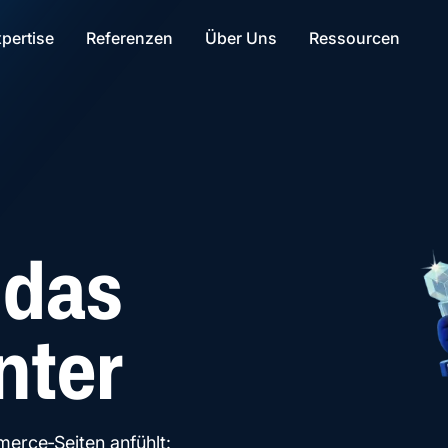
Footer / Weitere Informationen
Hauptbereich
Navigation
pertise
Referenzen
Über Uns
Ressourcen
 das
nter
erce‑Seiten anfühlt: