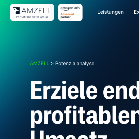
Leistungen
Ex
AMZELL
>
Potenzialanalyse
Erziele en
profitable