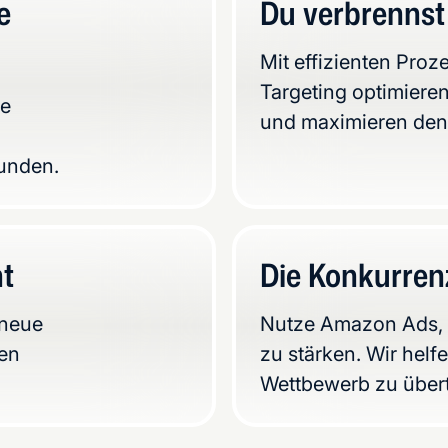
e
Du verbrennst
Mit effizienten Pro
Targeting optimiere
ie
und maximieren den
Kunden.
ht
Die Konkurrenz
 neue
Nutze Amazon Ads, 
nen
zu stärken. Wir helfe
Wettbewerb zu übert