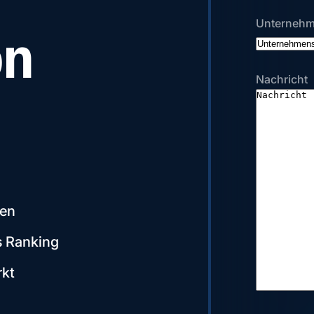
Unterneh
on
Nachricht
ten
s Ranking
rkt