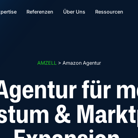
Footer / Weitere Informationen
Hauptbereich
Navigation
pertise
Referenzen
Über Uns
Ressourcen
AMZELL
>
Amazon Agentur
gentur für m
tum & Marktp