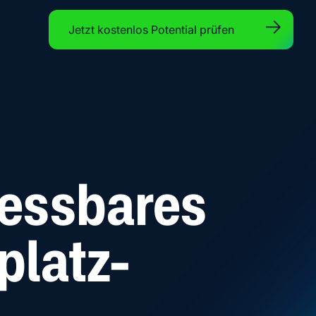
Jetzt kostenlos Potential prüfen
essbares
latz-