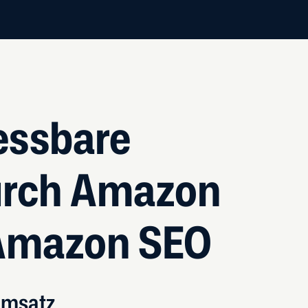
essbare
urch Amazon
 Amazon SEO
Umsatz