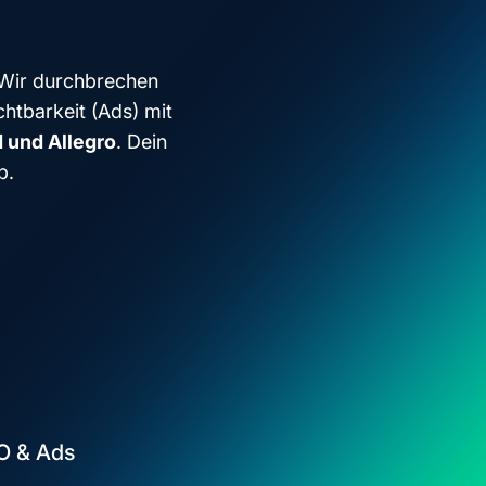
 Wir durchbrechen
htbarkeit (Ads) mit
d und Allegro
. Dein
p.
EO & Ads