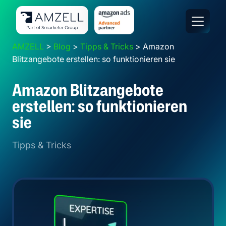
Footer / Weitere Informationen
Hauptbereich
Navigation
AMZELL
>
Blog
>
Tipps & Tricks
>
Amazon
Blitzangebote erstellen: so funktionieren sie
Amazon Blitzangebote
erstellen: so funktionieren
sie
Tipps & Tricks