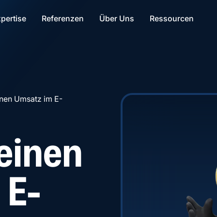
Footer / Weitere Informationen
Hauptbereich
Navigation
pertise
Referenzen
Über Uns
Ressourcen
inen Umsatz im E-
einen
 E-